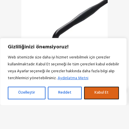
Gizliliğinizi önemsiyoruz!
Web sitemizde size daha iyi hizmet verebilmek için çerezler
kullanılmaktadır. Kabul Et seçeneği ile tüm çerezleri kabul edebilir
veya Ayarlar seçeneği ile çerezler hakkında daha fazla bilgi alıp
SATRAI KING BAR
tercihlerinizi yönetebilirsiniz.
Aydınlatma Metni
3.750,00
₺
0
Özelleştir
Reddet
Kabul Et