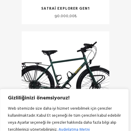
SATRAI EXPLORER GEN1
90.000,00
₺
Gizliliğinizi önemsiyoruz!
Web sitemizde size daha iyi hizmet verebilmek için çerezler
kullanılmaktadır. Kabul Et seçeneği ile tüm çerezleri kabul edebilir
veya Ayarlar seçeneği ile çerezler hakkında daha fazla bilgi alıp
SATRAI EXPLORER GEN2
tercihlerinizi yönetebilirsiniz.
Aydınlatma Metni